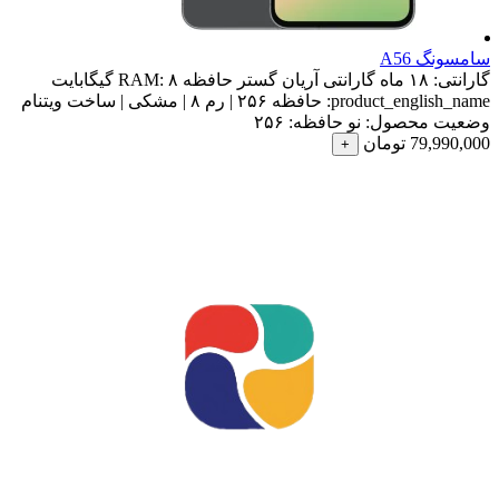
سامسونگ A56
گارانتی:
۱۸ ماه گارانتی آریان گستر
حافظه RAM:
۸ گیگابایت
product_english_name:
حافظه ۲۵۶ | رم ۸ | مشکی | ساخت ویتنام
وضعیت محصول:
نو
حافظه:
۲۵۶
79,990,000
تومان
+