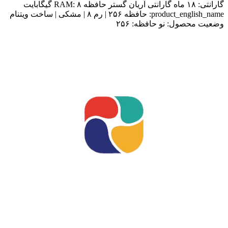
گارانتی:
۱۸ ماه گارانتی آریان گستر
حافظه RAM:
۸ گیگابایت
product_english_name:
حافظه ۲۵۶ | رم ۸ | مشکی | ساخت ویتنام
وضعیت محصول:
نو
حافظه:
۲۵۶