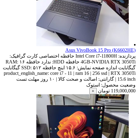
Asus VivoBook 15 Pro (K6602HE)
پردازنده:
Intel Core i7-11800H
حافظه اختصاصی کارت گرافیک:
4GB-NVIDIA RTX 3050Ti
حافظه HDD:
ندارد
حافظه RAM:
۱۶
گیگابایت
اندازه صفحه نمایش:
۱۵.۶ اینچ
حافظه SSD:
۵۱۲ گیگابایت
product_english_name:
core i7 - 11 | ram 16 | 256 ssd | RTX 3050Ti
| 15.6 inch
گارانتی:
اصالت و صحت کالا | ۱۰ روز مهلت تست
وضعیت محصول:
استوک
119,000,000
تومان
+