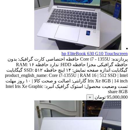
hp EliteBook 630 G10 Touchscreen
پردازنده:
Core i7 - 1355U
حافظه اختصاصی کارت گرافیک:
بدون
حافظه گرافیکی مجزا
حافظه HDD:
ندارد
حافظه RAM:
۱۶
گیگابایت
اندازه صفحه نمایش:
۱۴ اینچ
حافظه SSD:
۵۱۲ گیگابایت
product_english_name:
Core i7-1355U | RAM 16 | 512 SSD | Intel
Irix Xe 8GB | 14 inch
گارانتی:
اصالت و صحت کالا | ۱۰ روز مهلت
تست
وضعیت محصول:
استوک
گرافیک آنبرد:
Intel Iris Xe Graphic
share 8GB
95,000,000
تومان
+