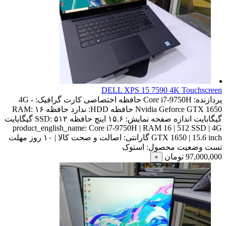
DELL XPS 15 7590 4K Touchscreen
پردازنده:
Core i7-9750H
حافظه اختصاصی کارت گرافیک:
4G -
Nvidia Geforce GTX 1650
حافظه HDD:
ندارد
حافظه RAM:
۱۶
گیگابایت
اندازه صفحه نمایش:
۱۵.۶ اینچ
حافظه SSD:
۵۱۲ گیگابایت
product_english_name:
Core i7-9750H | RAM 16 | 512 SSD | 4G
GTX 1650 | 15.6 inch
گارانتی:
اصالت و صحت کالا | ۱۰ روز مهلت
تست
وضعیت محصول:
استوک
97,000,000
تومان
+