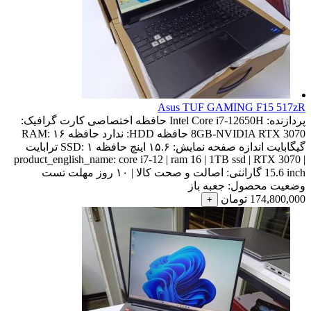
Asus TUF GAMING F15 517zR
پردازنده:
Intel Core i7-12650H
حافظه اختصاصی کارت گرافیک:
8GB-NVIDIA RTX 3070
حافظه HDD:
ندارد
حافظه RAM:
۱۶
گیگابایت
اندازه صفحه نمایش:
۱۵.۶ اینچ
حافظه SSD:
۱ ترابایت
product_english_name:
core i7-12 | ram 16 | 1TB ssd | RTX 3070 |
15.6 inch
گارانتی:
اصالت و صحت کالا | ۱۰ روز مهلت تست
وضعیت محصول:
جعبه باز
174,800,000
تومان
+