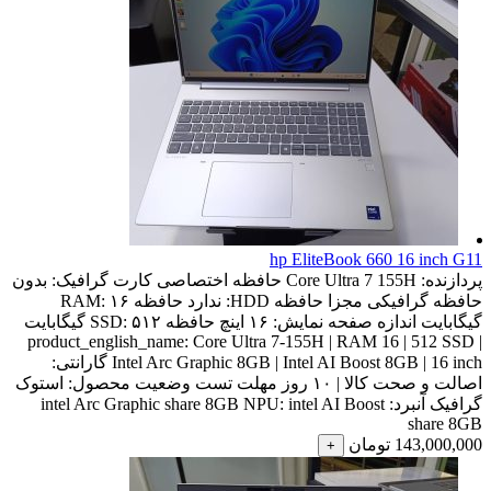
hp EliteBook 660 16 inch G11
پردازنده:
Core Ultra 7 155H
حافظه اختصاصی کارت گرافیک:
بدون
حافظه گرافیکی مجزا
حافظه HDD:
ندارد
حافظه RAM:
۱۶
گیگابایت
اندازه صفحه نمایش:
۱۶ اینچ
حافظه SSD:
۵۱۲ گیگابایت
product_english_name:
Core Ultra 7-155H | RAM 16 | 512 SSD |
Intel Arc Graphic 8GB | Intel AI Boost 8GB | 16 inch
گارانتی:
اصالت و صحت کالا | ۱۰ روز مهلت تست
وضعیت محصول:
استوک
گرافیک آنبرد:
intel AI Boost
NPU:
intel Arc Graphic share 8GB
share 8GB
143,000,000
تومان
+