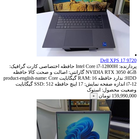
Dell XPS 17 9720
پردازنده:
Intel Core i7-12800H
حافظه اختصاصی کارت گرافیک:
NVIDIA RTX 3050 4GB
گارانتی:
اصالت و صحت کالا
حافظه
HDD:
ندارد
حافظه RAM:
16 گیگابایت
Core
product-english-name:
i7-12
اندازه صفحه نمایش:
17 اینچ
حافظه SSD:
512 گیگابایت
وضعیت محصول:
استوک
159,990,000
تومان
+