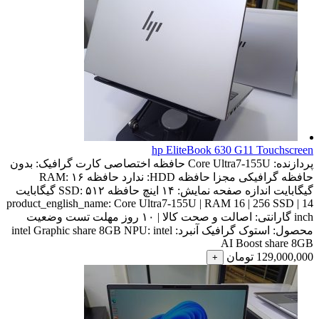
hp EliteBook 630 G11 Touchscreen
پردازنده:
Core Ultra7-155U
حافظه اختصاصی کارت گرافیک:
بدون
حافظه گرافیکی مجزا
حافظه HDD:
ندارد
حافظه RAM:
۱۶
گیگابایت
اندازه صفحه نمایش:
۱۴ اینچ
حافظه SSD:
۵۱۲ گیگابایت
product_english_name:
Core Ultra7-155U | RAM 16 | 256 SSD | 14
inch
گارانتی:
اصالت و صحت کالا | ۱۰ روز مهلت تست
وضعیت
محصول:
استوک
گرافیک آنبرد:
intel
NPU:
intel Graphic share 8GB
AI Boost share 8GB
129,000,000
تومان
+