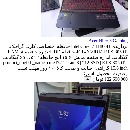
Acer Nitro 5 Gaming
پردازنده:
Intel Core i7-11800H
حافظه اختصاصی کارت گرافیک:
4GB-NVIDIA RTX 3050Ti
حافظه HDD:
ندارد
حافظه RAM:
۸
گیگابایت
اندازه صفحه نمایش:
۱۵.۶ اینچ
حافظه SSD:
۵۱۲ گیگابایت
product_english_name:
core i7-11 | ram 8 | 512 SSD | RTX 3050Ti |
15.6 inch
گارانتی:
اصالت و صحت کالا | ۱۰ روز مهلت تست
وضعیت محصول:
استوک
122,600,000
تومان
+