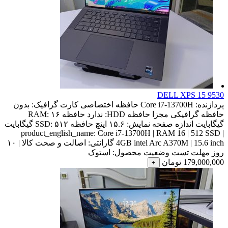
DELL XPS 15 9530
پردازنده:
Core i7-13700H
حافظه اختصاصی کارت گرافیک:
بدون
حافظه گرافیکی مجزا
حافظه HDD:
ندارد
حافظه RAM:
۱۶
گیگابایت
اندازه صفحه نمایش:
۱۵.۶ اینچ
حافظه SSD:
۵۱۲ گیگابایت
product_english_name:
Core i7-13700H | RAM 16 | 512 SSD |
4GB intel Arc A370M | 15.6 inch
گارانتی:
اصالت و صحت کالا | ۱۰
روز مهلت تست
وضعیت محصول:
استوک
179,000,000
تومان
+