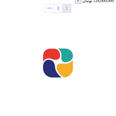
128,000,000
تومان
+
<<
2
1