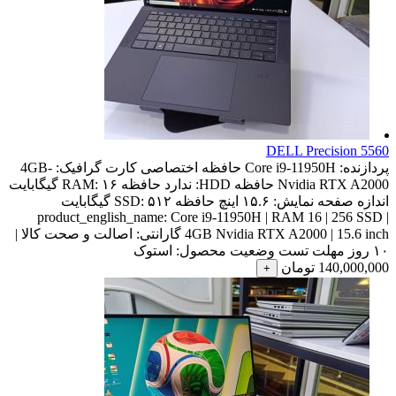
DELL Precision 5560
پردازنده:
Core i9-11950H
حافظه اختصاصی کارت گرافیک:
4GB-
Nvidia RTX A2000
حافظه HDD:
ندارد
حافظه RAM:
۱۶ گیگابایت
اندازه صفحه نمایش:
۱۵.۶ اینچ
حافظه SSD:
۵۱۲ گیگابایت
product_english_name:
Core i9-11950H | RAM 16 | 256 SSD |
4GB Nvidia RTX A2000 | 15.6 inch
گارانتی:
اصالت و صحت کالا |
۱۰ روز مهلت تست
وضعیت محصول:
استوک
140,000,000
تومان
+