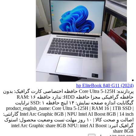
hp EliteBook 840 G11 (2024)
پردازنده:
Core Ultra 5-125H
حافظه اختصاصی کارت گرافیک:
بدون
حافظه گرافیکی مجزا
حافظه HDD:
ندارد
حافظه RAM:
۱۶
گیگابایت
اندازه صفحه نمایش:
۱۴ اینچ
حافظه SSD:
۱ ترابایت
product_english_name:
Core Ultra 5-125H | RAM 16 | 1TB SSD |
Intel Arc Graphic 8GB | NPU Intel AI Boost 8GB | 14 inch
گارانتی:
اصالت و صحت کالا | ۱۰ روز مهلت تست
وضعیت محصول:
استوک
گرافیک آنبرد:
intel AI Boost
NPU:
intel Arc Graphic share 8GB
share 8GB