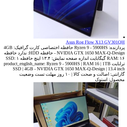
Asus Rog Flow X13 GV301QH
پردازنده:
Ryzen 9 - 5900HS
حافظه اختصاصی کارت گرافیک:
4GB
- NVIDIA GTX 1650 MAX-Q-Design
حافظه HDD:
ندارد
حافظه
۱۶ گیگابایت
RAM:
اندازه صفحه نمایش:
۱۳.۴ اینچ
حافظه SSD:
۱
ترابایت
Ryzen 9 - 5900HS | RAM 16 | 1TB
product_english_name:
SSD | 4GB - NVIDIA GTX 1650 MAX-Q-Design | 13.4 inch
گارانتی:
اصالت و صحت کالا | ۱۰ روز مهلت تست
وضعیت
محصول:
استوک