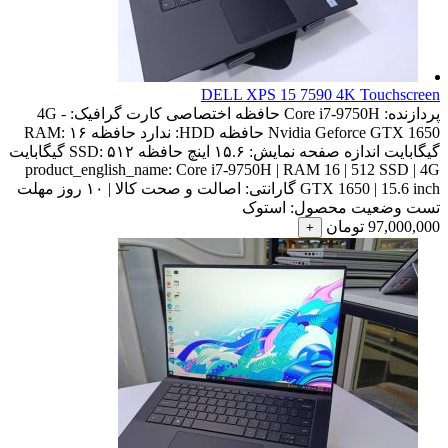
DELL XPS 15 7590 4K Touchscreen
پردازنده:
Core i7-9750H
حافظه اختصاصی کارت گرافیک:
4G -
Nvidia Geforce GTX 1650
حافظه HDD:
ندارد
حافظه RAM:
۱۶
گیگابایت
اندازه صفحه نمایش:
۱۵.۶ اینچ
حافظه SSD:
۵۱۲ گیگابایت
product_english_name:
Core i7-9750H | RAM 16 | 512 SSD | 4G
GTX 1650 | 15.6 inch
گارانتی:
اصالت و صحت کالا | ۱۰ روز مهلت
تست
وضعیت محصول:
استوک
97,000,000
تومان
+