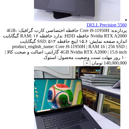
DELL Precision 5560
پردازنده:
Core i9-11950H
حافظه اختصاصی کارت گرافیک:
4GB-
Nvidia RTX A2000
حافظه HDD:
ندارد
حافظه RAM:
۱۶ گیگابایت
اندازه صفحه نمایش:
۱۵.۶ اینچ
حافظه SSD:
۵۱۲ گیگابایت
product_english_name:
Core i9-11950H | RAM 16 | 256 SSD |
4GB Nvidia RTX A2000 | 15.6 inch
گارانتی:
اصالت و صحت کالا |
۱۰ روز مهلت تست
وضعیت محصول:
استوک
140,000,000
تومان
+