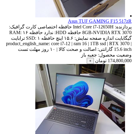
Asus TUF GAMING F15 517zR
پردازنده:
Intel Core i7-12650H
حافظه اختصاصی کارت گرافیک:
8GB-NVIDIA RTX 3070
حافظه HDD:
ندارد
حافظه RAM:
۱۶
گیگابایت
اندازه صفحه نمایش:
۱۵.۶ اینچ
حافظه SSD:
۱ ترابایت
product_english_name:
core i7-12 | ram 16 | 1TB ssd | RTX 3070 |
15.6 inch
گارانتی:
اصالت و صحت کالا | ۱۰ روز مهلت تست
وضعیت محصول:
جعبه باز
174,800,000
تومان
+