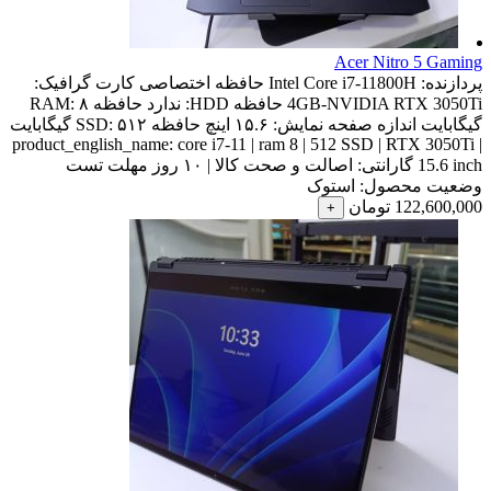
Acer Nitro 5 Gaming
پردازنده:
Intel Core i7-11800H
حافظه اختصاصی کارت گرافیک:
4GB-NVIDIA RTX 3050Ti
حافظه HDD:
ندارد
حافظه RAM:
۸
گیگابایت
اندازه صفحه نمایش:
۱۵.۶ اینچ
حافظه SSD:
۵۱۲ گیگابایت
product_english_name:
core i7-11 | ram 8 | 512 SSD | RTX 3050Ti |
15.6 inch
گارانتی:
اصالت و صحت کالا | ۱۰ روز مهلت تست
وضعیت محصول:
استوک
122,600,000
تومان
+