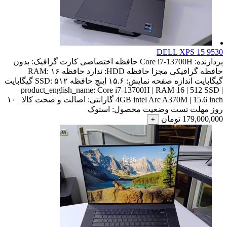
DELL XPS 15 9530
پردازنده:
Core i7-13700H
حافظه اختصاصی کارت گرافیک:
بدون
حافظه گرافیکی مجزا
حافظه HDD:
ندارد
حافظه RAM:
۱۶
گیگابایت
اندازه صفحه نمایش:
۱۵.۶ اینچ
حافظه SSD:
۵۱۲ گیگابایت
product_english_name:
Core i7-13700H | RAM 16 | 512 SSD |
4GB intel Arc A370M | 15.6 inch
گارانتی:
اصالت و صحت کالا | ۱۰
روز مهلت تست
وضعیت محصول:
استوک
179,000,000
تومان
+