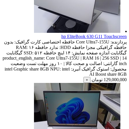
hp EliteBook 630 G11 Touchscreen
پردازنده:
Core Ultra7-155U
حافظه اختصاصی کارت گرافیک:
بدون
حافظه گرافیکی مجزا
حافظه HDD:
ندارد
حافظه RAM:
۱۶
گیگابایت
اندازه صفحه نمایش:
۱۴ اینچ
حافظه SSD:
۵۱۲ گیگابایت
product_english_name:
Core Ultra7-155U | RAM 16 | 256 SSD | 14
inch
گارانتی:
اصالت و صحت کالا | ۱۰ روز مهلت تست
وضعیت
محصول:
استوک
گرافیک آنبرد:
intel
NPU:
intel Graphic share 8GB
AI Boost share 8GB
129,000,000
تومان
+