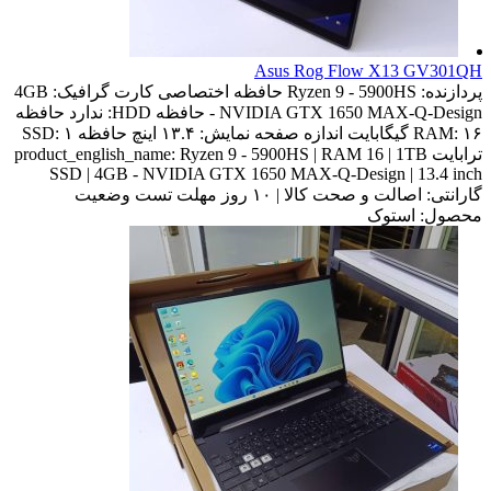
Asus Rog Flow X13 GV301QH
پردازنده:
Ryzen 9 - 5900HS
حافظه اختصاصی کارت گرافیک:
4GB
- NVIDIA GTX 1650 MAX-Q-Design
حافظه HDD:
ندارد
حافظه
۱۶ گیگابایت
RAM:
اندازه صفحه نمایش:
۱۳.۴ اینچ
حافظه SSD:
۱
ترابایت
Ryzen 9 - 5900HS | RAM 16 | 1TB
product_english_name:
SSD | 4GB - NVIDIA GTX 1650 MAX-Q-Design | 13.4 inch
گارانتی:
اصالت و صحت کالا | ۱۰ روز مهلت تست
وضعیت
محصول:
استوک