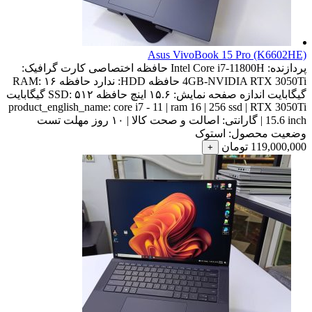
Asus VivoBook 15 Pro (K6602HE)
پردازنده:
Intel Core i7-11800H
حافظه اختصاصی کارت گرافیک:
4GB-NVIDIA RTX 3050Ti
حافظه HDD:
ندارد
حافظه RAM:
۱۶
گیگابایت
اندازه صفحه نمایش:
۱۵.۶ اینچ
حافظه SSD:
۵۱۲ گیگابایت
product_english_name:
core i7 - 11 | ram 16 | 256 ssd | RTX 3050Ti
| 15.6 inch
گارانتی:
اصالت و صحت کالا | ۱۰ روز مهلت تست
وضعیت محصول:
استوک
119,000,000
تومان
+