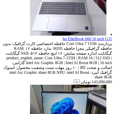
hp EliteBook 660 16 inch G11
پردازنده:
Core Ultra 7 155H
حافظه اختصاصی کارت گرافیک:
بدون
حافظه گرافیکی مجزا
حافظه HDD:
ندارد
حافظه RAM:
۱۶
گیگابایت
اندازه صفحه نمایش:
۱۶ اینچ
حافظه SSD:
۵۱۲ گیگابایت
product_english_name:
Core Ultra 7-155H | RAM 16 | 512 SSD |
Intel Arc Graphic 8GB | Intel AI Boost 8GB | 16 inch
گارانتی:
اصالت و صحت کالا | ۱۰ روز مهلت تست
وضعیت محصول:
استوک
گرافیک آنبرد:
intel AI Boost
NPU:
intel Arc Graphic share 8GB
share 8GB
143,000,000
تومان
+