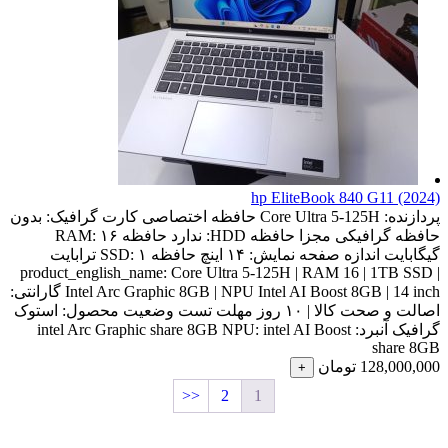
hp EliteBook 840 G11 (2024)
پردازنده:
Core Ultra 5-125H
حافظه اختصاصی کارت گرافیک:
بدون
حافظه گرافیکی مجزا
حافظه HDD:
ندارد
حافظه RAM:
۱۶
گیگابایت
اندازه صفحه نمایش:
۱۴ اینچ
حافظه SSD:
۱ ترابایت
product_english_name:
Core Ultra 5-125H | RAM 16 | 1TB SSD |
Intel Arc Graphic 8GB | NPU Intel AI Boost 8GB | 14 inch
گارانتی:
اصالت و صحت کالا | ۱۰ روز مهلت تست
وضعیت محصول:
استوک
گرافیک آنبرد:
intel AI Boost
NPU:
intel Arc Graphic share 8GB
share 8GB
128,000,000
تومان
+
<<
2
1