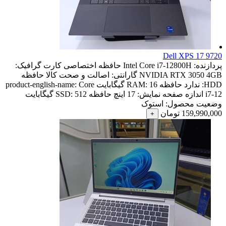
Dell XPS 17 9720
پردازنده:
Intel Core i7-12800H
حافظه اختصاصی کارت گرافیک:
NVIDIA RTX 3050 4GB
گارانتی:
اصالت و صحت کالا
حافظه
HDD:
ندارد
حافظه RAM:
16 گیگابایت
Core
product-english-name:
i7-12
اندازه صفحه نمایش:
17 اینچ
حافظه SSD:
512 گیگابایت
وضعیت محصول:
استوک
159,990,000
تومان
+