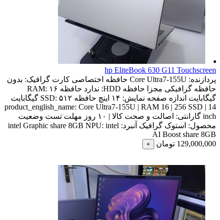
hp EliteBook 630 G11 Touchscreen
پردازنده:
Core Ultra7-155U
حافظه اختصاصی کارت گرافیک:
بدون
حافظه گرافیکی مجزا
حافظه HDD:
ندارد
حافظه RAM:
۱۶
گیگابایت
اندازه صفحه نمایش:
۱۴ اینچ
حافظه SSD:
۵۱۲ گیگابایت
product_english_name:
Core Ultra7-155U | RAM 16 | 256 SSD | 14
inch
گارانتی:
اصالت و صحت کالا | ۱۰ روز مهلت تست
وضعیت
محصول:
استوک
گرافیک آنبرد:
intel
NPU:
intel Graphic share 8GB
AI Boost share 8GB
129,000,000
تومان
+