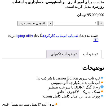
مناسب برای
امور اداری
،
برنامه‌نویسی
،
حسابداری
و
استفاده
روزمره
تبدیل کرده است.
95,000,000
تومان
hp
+
-
افزودن به سبد خرید
EliteBook
630
G10
دسته‌بندی‌ها:
لپ‌تاپ
لپ‌تاپ کارکرده
تگ‌ها:
laptop-offer
برند:
Touchscreen
HP
عدد
توضیحات
توضیحات تکمیلی
توضیحات
لپ تاپ سری Bussines Edition شرکت hp
لپ تاپ بدنه یکپارچه آلومینیومی
رم 8 گیگ DDR4 با سرعت بینظیر
سبک | باریک | لاکچری | خاص
پورت های این مدل کامل کامل هست
پردازنده i7 نسل سیزده بسیار قوی