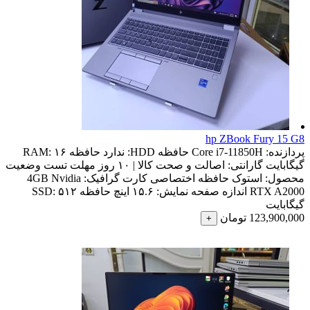
hp ZBook Fury 15 G8
پردازنده:
Core i7-11850H
حافظه HDD:
ندارد
حافظه RAM:
۱۶
گیگابایت
گارانتی:
اصالت و صحت کالا | ۱۰ روز مهلت تست
وضعیت
محصول:
استوک
حافظه اختصاصی کارت گرافیک:
4GB Nvidia
RTX A2000
اندازه صفحه نمایش:
۱۵.۶ اینچ
حافظه SSD:
۵۱۲
گیگابایت
123,900,000
تومان
+