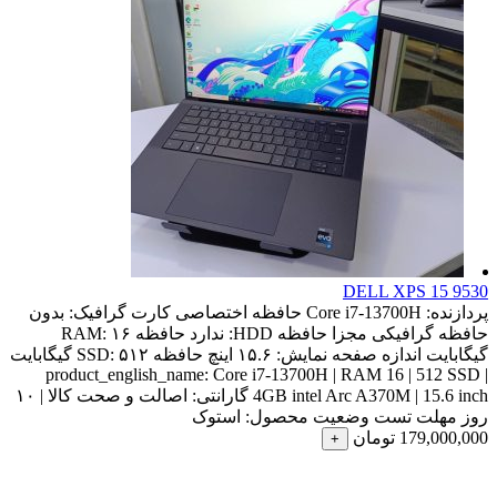
DELL XPS 15 9530
پردازنده:
Core i7-13700H
حافظه اختصاصی کارت گرافیک:
بدون
حافظه گرافیکی مجزا
حافظه HDD:
ندارد
حافظه RAM:
۱۶
گیگابایت
اندازه صفحه نمایش:
۱۵.۶ اینچ
حافظه SSD:
۵۱۲ گیگابایت
product_english_name:
Core i7-13700H | RAM 16 | 512 SSD |
4GB intel Arc A370M | 15.6 inch
گارانتی:
اصالت و صحت کالا | ۱۰
روز مهلت تست
وضعیت محصول:
استوک
179,000,000
تومان
+