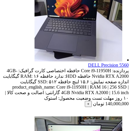
DELL Precision 5560
پردازنده:
Core i9-11950H
حافظه اختصاصی کارت گرافیک:
4GB-
Nvidia RTX A2000
حافظه HDD:
ندارد
حافظه RAM:
۱۶ گیگابایت
اندازه صفحه نمایش:
۱۵.۶ اینچ
حافظه SSD:
۵۱۲ گیگابایت
product_english_name:
Core i9-11950H | RAM 16 | 256 SSD |
4GB Nvidia RTX A2000 | 15.6 inch
گارانتی:
اصالت و صحت کالا |
۱۰ روز مهلت تست
وضعیت محصول:
استوک
140,000,000
تومان
+